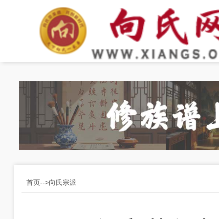
首页-->向氏宗派