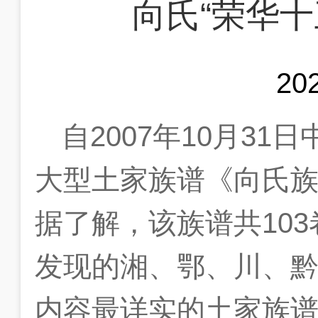
向氏“荣华十
20
自
2007
年
10
月
31
日
大型土家族谱《向氏
据了解，该族谱共
103
发现的湘、鄂、川、
内容最详实的土家族谱