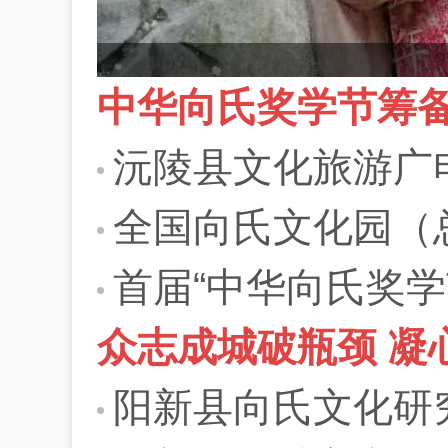
中华向氏奖学节筹
沅陵县文化旅游广电体育局
全国向氏文化园（
首届“中华向氏奖学
众志成城破瓶颈 凝
阳新县向氏文化研