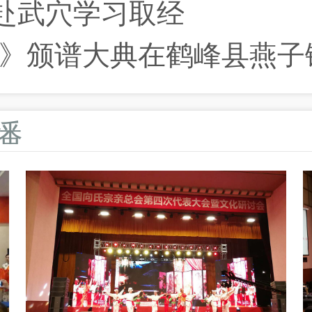
赴武穴学习取经
卷》颁谱大典在鹤峰县燕子
播