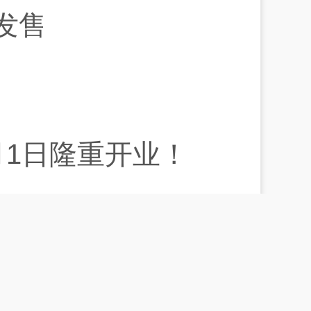
发售
月1日隆重开业！
更多 >