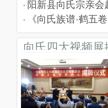
阳新县向氏宗亲会
《向氏族谱·鹤五
向氏四大视频展