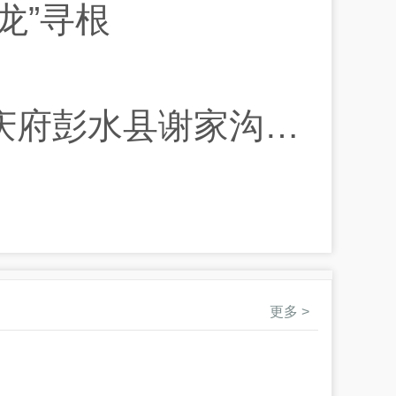
龙”寻根
水县谢家沟寻亲启事
更多 >