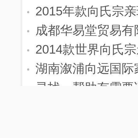
2015年款向氏宗
成都华易堂贸易有
2014款世界向氏
湖南溆浦向远国际家
寻找、帮助有需要
名胜古迹