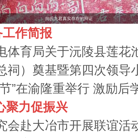
向氏九君真实存在的辩证
备工作简报
关于沅陵县莲花池古村落及其“向宗
总祠）奠基暨第四次领导
节”在渝隆重举行 激励后学
心聚力促振兴
究会赴大冶市开展联谊活