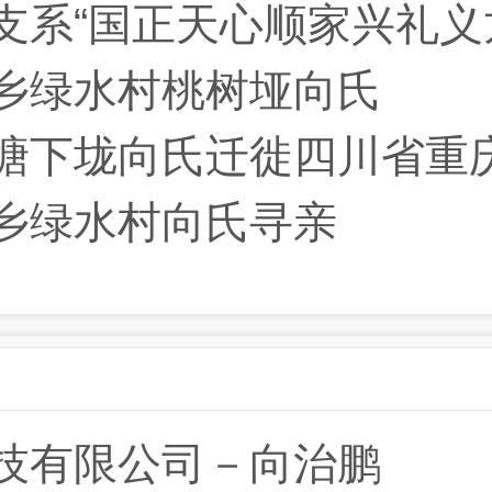
系“国正天心顺家兴礼义
乡绿水村桃树垭向氏
下垅向氏迁徙四川省重庆府彭
乡绿水村向氏寻亲
技有限公司－向治鹏